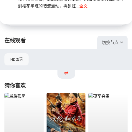
到樱花学院的暗流涌动，再到虹...
全文
在线观看
切换节点
HD国语
猜你喜欢