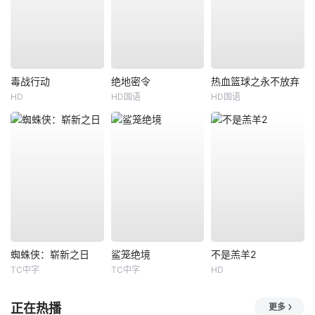
毒战行动
绝地密令
热血篮球之永不放弃
HD
HD国语
HD国语
蜘蛛侠：崭新之日
鲨笼绝境
不是羔羊2
TC中字
TC中字
HD
正在热播
更多