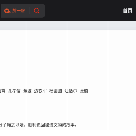
首页
搜一搜
泊霄
孔孝信
董波
边铁军
杨圆圆
汪恬尔
张楠
分子绳之以法，顺利追回被盗文物的故事。