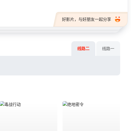
好影片，与好朋友一起分享
线路二
线路一