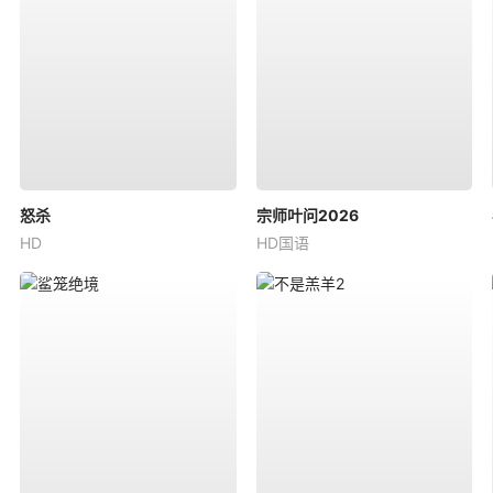
怒杀
宗师叶问2026
HD
HD国语