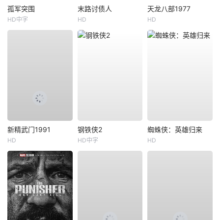
孤军突围
末路讨债人
天龙八部1977
HD中字
HD
HD
新精武门1991
钢铁侠2
蜘蛛侠：英雄归来
HD
HD中字
HD