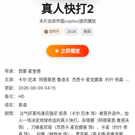
真人快打2
本片由茶杯狐cupfox提供播放
动作片
2026
美国
立即播放
导演：
西蒙·麦奎德
主演：
卡尔·厄本
阿德莱恩·鲁道夫
杰西卡·麦克娜美
约什·劳森
林路
更新：
2026-06-09 04:15
备注：
HD
语言：
英语
剧情：
过气好莱坞演员强尼·凯奇（卡尔·厄本 饰）被意外选中，加
入一场决定地球命运的真人快打。吉塔娜（阿德莱恩·鲁道夫
饰）、刀锋索尼娅（杰西卡·麦克娜美 饰）、卡诺（约什·劳
森 饰）、刘康（林路迪 饰）、贾克斯（麦卡德·布鲁克斯