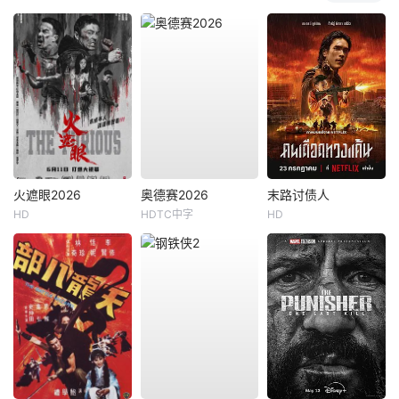
火遮眼2026
奥德赛2026
末路讨债人
HD
HDTC中字
HD