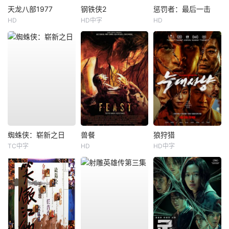
天龙八部1977
钢铁侠2
惩罚者：最后一击
HD
HD中字
HD
蜘蛛侠：崭新之日
兽餐
狼狩猎
TC中字
HD
HD中字