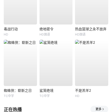
毒战行动
绝地密令
热血篮球之永不放弃
HD
HD国语
HD国语
蜘蛛侠：崭新之日
鲨笼绝境
不是羔羊2
TC中字
TC中字
HD
正在热播
更多