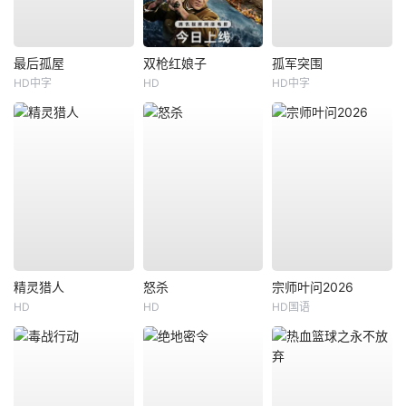
最后孤屋
双枪红娘子
孤军突围
HD中字
HD
HD中字
精灵猎人
怒杀
宗师叶问2026
HD
HD
HD国语