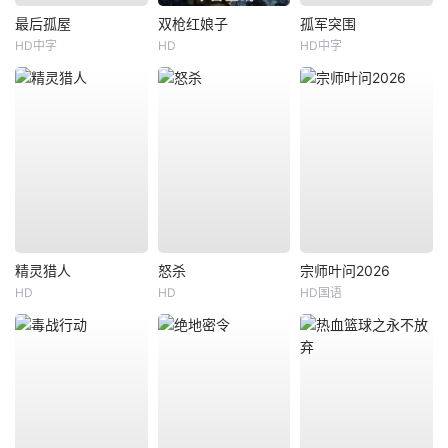
最后孤屋
双枪红娘子
孤军突围
HD中字
HD
HD中字
精灵猎人
怒杀
宗师叶问2026
HD
HD
HD国语