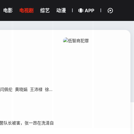
电影
电视剧
综艺
动漫
APP
闫佩伦
黄晓娟
王沛禄
徐冬冬
姚橹
周大勇
栾元晖
刘巴特尔
宗俊涛
警队长被害，张一昂在洗清自