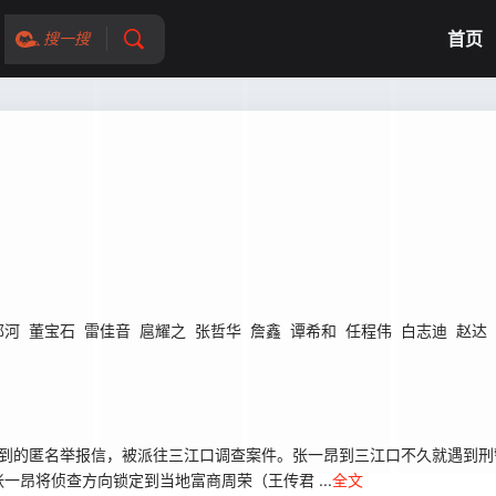
首页
搜一搜
郁河
董宝石
雷佳音
扈耀之
张哲华
詹鑫
谭希和
任程伟
白志迪
赵达
收到的匿名举报信，被派往三江口调查案件。张一昂到三江口不久就遇到刑
昂将侦查方向锁定到当地富商周荣（王传君 ...
全文