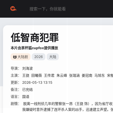
低智商犯罪
本片由茶杯狐cupfox提供播放
大陆剧
2026
大陆
导演：
刘海波
主演：
王骁
田曦薇
王传君
朱云峰
张瑞涵
姜冠南
马旭东
宋
更新：
2026-05-13 13:15
备注：
已完结
语言：
国语
剧情：
脱离一线刑侦几年的警察张一昂（王骁 饰），因为省厅
我嫌疑时意外逮捕了连环杀人案的凶手，迅速建立声望。张一