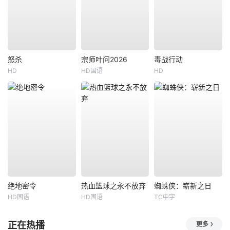
怒杀
宗师叶问2026
毒战行动
HD
HD国语
HD
绝地密令
热血篮球之永不放弃
蜘蛛侠：崭新之日
HD国语
HD国语
TC中字
正在热播
更多