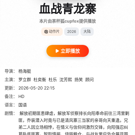
血战青龙寨
本片由茶杯狐cupfox提供播放
动作片
2026
大陆
立即播放
导演：
杨海艇
主演：
罗立群
杜奕衡
杜乐
沈芳熙
扬笑
顾问
更新：
2026-05-20 22:15
备注：
HD
语言：
国语
剧情：
解放初期匪患肆虐，解放军侦察排长向阳奉命前往三湾里剿
匪，乔装潜入时竟与已是清风寨三当家的亲哥向天重逢。兄
弟二人因立场相悖，在情义与信仰间激烈交锋，向阳强忍纠
葛卧底匪寨，智取情报、烧毁粮仓，与战友里应外合展开围