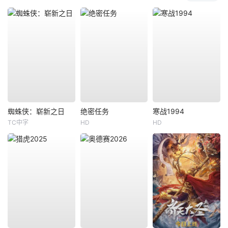
蜘蛛侠：崭新之日
绝密任务
寒战1994
TC中字
HD
HD