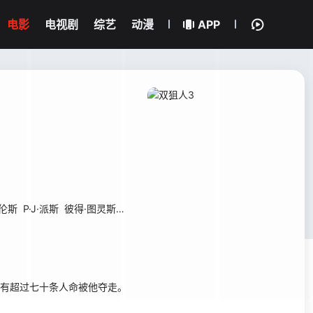
电影
电视剧
综艺
动漫
APP
伦斯
P·J·派斯
彼得·图灵斯坦
有超过七十条人命被他夺走。