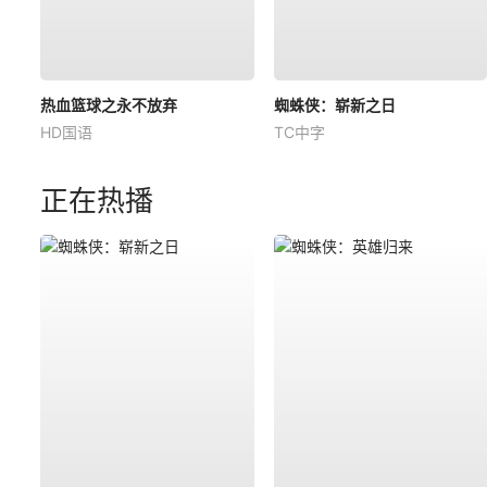
热血篮球之永不放弃
蜘蛛侠：崭新之日
HD国语
TC中字
正在热播