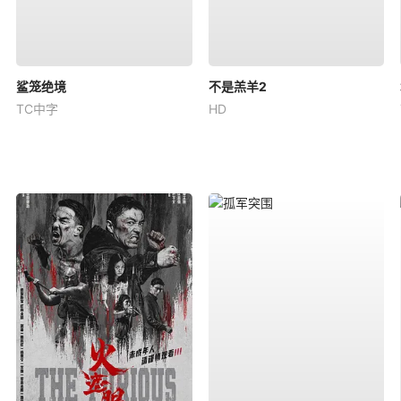
鲨笼绝境
不是羔羊2
TC中字
HD