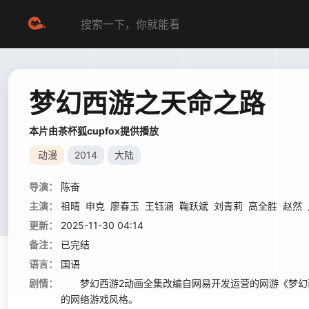
梦幻西游之天命之路
本片由茶杯狐cupfox提供播放
动漫
2014
大陆
导演：
陈奋
主演：
祖晴
申克
廖春玉
王钰涵
鞠跃斌
刘青莉
高全胜
赵然
更新：
2025-11-30 04:14
备注：
已完结
语言：
国语
剧情：
梦幻西游2动画全集改编自网易开发运营的网游《梦幻西
的网络游戏风格。