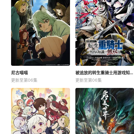
尼古喵喵
被追放的转生重骑士用游戏知识开无双
更新至第06集
更新至第06集