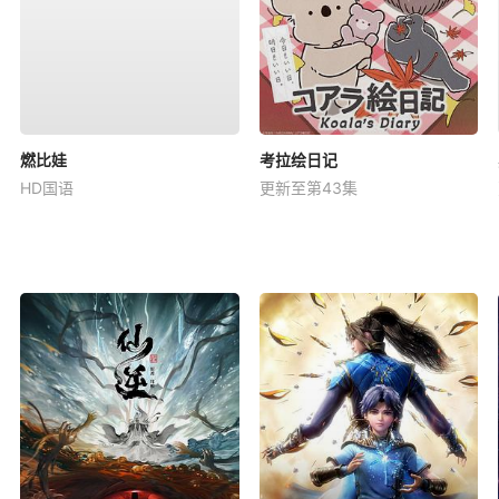
燃比娃
考拉绘日记
HD国语
更新至第43集