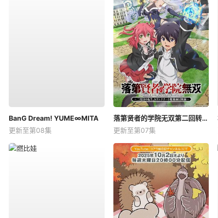
BanG Dream! YUME∞MITA
落第贤者的学院无双第二回转生，S等级作弊魔术师冒险记
更新至第08集
更新至第07集