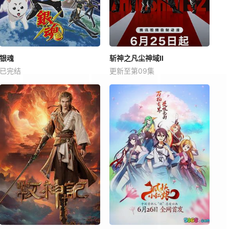
银魂
斩神之凡尘神域Ⅱ
已完结
更新至第09集