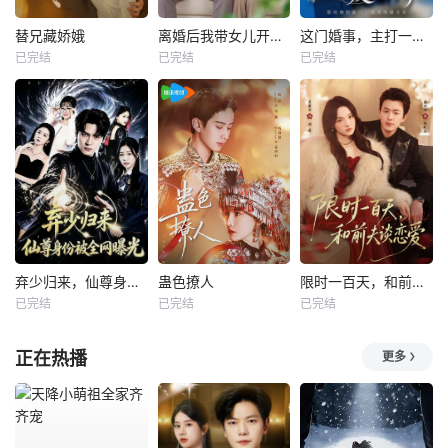
替兄藏娇娥
离婚后我带女儿开启新人生
这门婚事，主打一个反向饲养
已完结
已完结
已完结
弃少归来，仙尊身份被全网曝光
蛊色撩人
限时一百天，和前夫谈恋爱
已完结
已完结
已完结
正在热播
更多