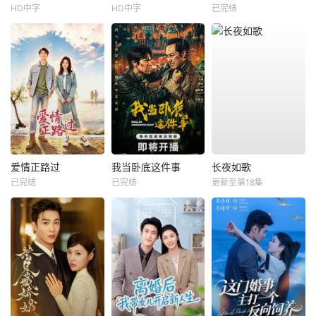
HD中字
HD中字
已完结
爱情正路过
我当卧底这件事
长夜如歌
已完结
已完结
更新至第18集