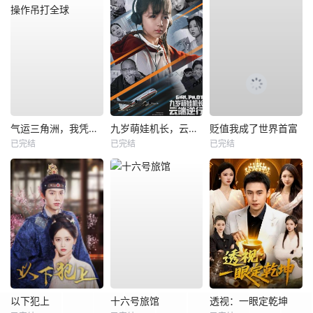
气运三角洲，我凭操作吊打全球
九岁萌娃机长，云端逆行
贬值我成了世界首富
已完结
已完结
已完结
以下犯上
十六号旅馆
透视：一眼定乾坤