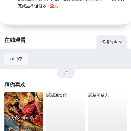
完成后不但没收...
全文
在线观看
切换节点
HD中字
猜你喜欢