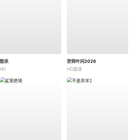
怒杀
宗师叶问2026
HD
HD国语