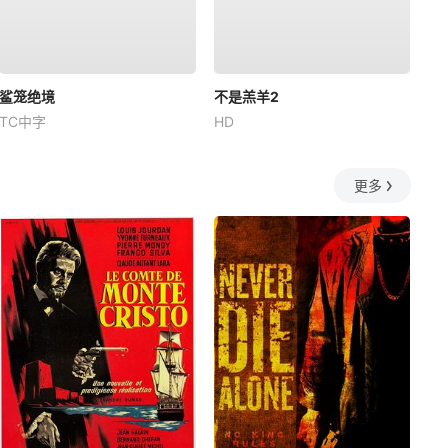
鲨笼绝境
不是羔羊2
TC中字
HD
更多