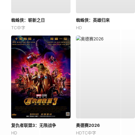
蜘蛛侠：崭新之日
蜘蛛侠：英雄归来
TC中字
HD
复仇者联盟3：无限战争
奥德赛2026
HD
HDTC中字