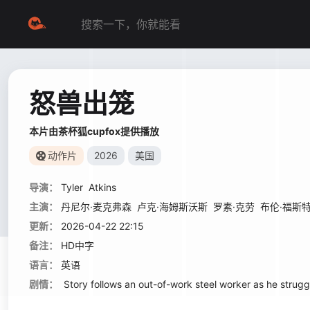
怒兽出笼
本片由茶杯狐cupfox提供播放
动作片
2026
美国
导演：
Tyler
Atkins
主演：
丹尼尔·麦克弗森
卢克·海姆斯沃斯
罗素·克劳
布伦·福斯
更新：
2026-04-22 22:15
备注：
HD中字
语言：
英语
剧情：
Story follows an out-of-work steel worker as he struggl