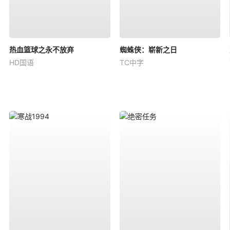
热血篮球之永不放弃
蜘蛛侠：崭新之日
HD国语
TC中字