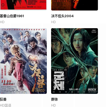
基督山伯爵1961
决不低头2004
HD
HD
狂兽
群体
HD国语
HD