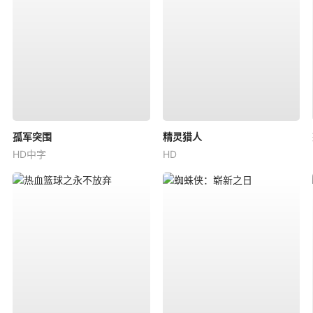
孤军突围
精灵猎人
HD中字
HD