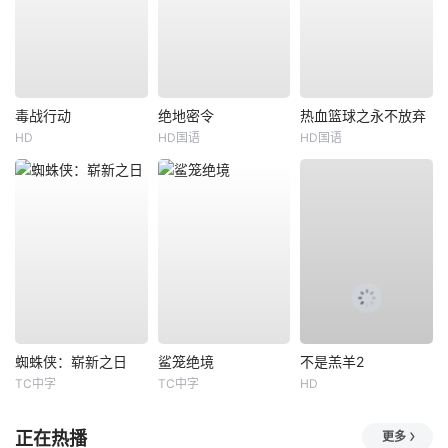
毒战行动
绝地密令
热血篮球之永不放弃
HD
HD国语
HD国语
蜘蛛侠：崭新之日
鲨笼绝境
不是羔羊2
TC中字
TC中字
HD
正在热播
更多