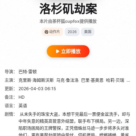
洛杉矶劫案
本片由茶杯狐cupfox提供播放
动作片
2026
美国
立即播放
导演：
巴特·雷顿
主演：
克里斯·海姆斯沃斯
马克·鲁法洛
巴里·基奥恩
哈莉·贝瑞
莫妮
更新：
2026-04-03 06:15
备注：
HD
语言：
英语
剧情：
从未失手的珠宝大盗，本想干完最后一票便金盆洗手，却与
中年失意的精英高管意外结盟，联手布下棋局。另一边，深
陷职场困局的王牌警探，正凭借蛛丝马迹一步步将矛头对准
他们，更有黑帮劫匪暗中蛰伏，伺机搅局。螳螂捕蝉、黄雀