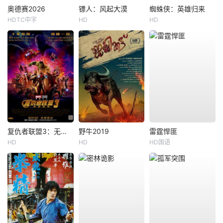
奥德赛2026
镖人：风起大漠
蜘蛛侠：英雄归来
HDTC中字
HD
HD
复仇者联盟3：无限战争
野牛2019
雷霆悍匪
HD
HD
HD国语