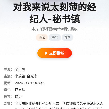
对我来说太刻薄的经
纪人-秘书镇
本片由茶杯狐cupfox提供播放
综艺
2025
韩国
立即播放
导演：
金正旭
主演：
李瑞镇
金光奎
更新：
2026-03-12 01:32
备注：
已完结
语言：
韩语
剧情：
今天由职业秘书代替经纪人去！李瑞镇和金光奎将贴近艺人
的一天，照料和聊天。无论何处展开现实之路谈话，以及在